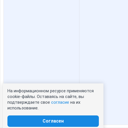
На информационном ресурсе применяются
Статистика портрета:
cookie-файлы. Оставаясь на сайте, вы
подтверждаете свое
согласие
на их
сейчас просматривают портрет - 0
использование.
зарегистрированные пользователи
посетившие портрет за 7 дней - 0
Согласен