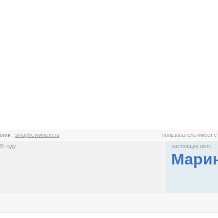
йлик
:
smaylik.www.nn.ru
пользователь имеет 
5 году
настоящее имя:
Мари