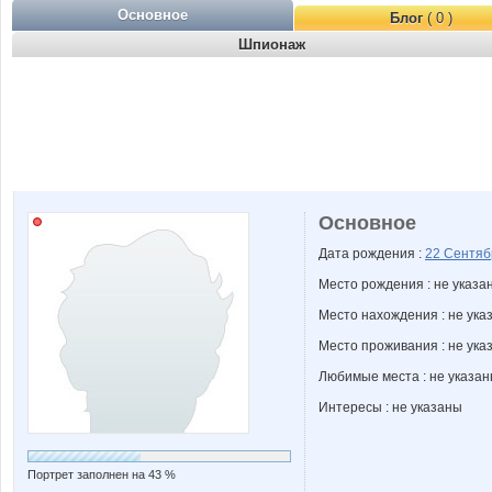
Основное
Блог
( 0 )
Шпионаж
Основное
Дата рождения :
22 Сентя
Место рождения : не указа
Место нахождения : не ука
Место проживания : не ука
Любимые места : не указа
Интересы : не указаны
Портрет заполнен на 43 %