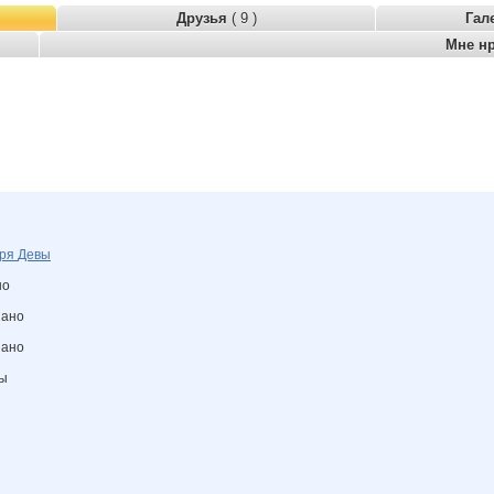
Друзья
( 9 )
Гал
Мне н
бря
Девы
но
зано
зано
ны