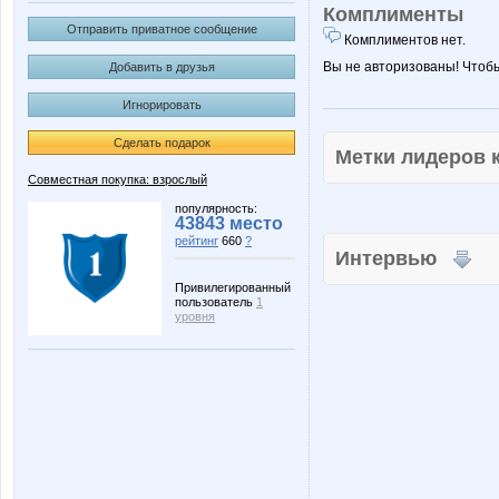
Комплименты
Отправить приватное сообщение
Комплиментов нет.
Вы не авторизованы! Чтоб
Добавить в друзья
Игнорировать
Сделать подарок
Метки лидеров
Совместная покупка: взрослый
популярность:
43843 место
рейтинг
660
?
Интервью
Привилегированный
пользователь
1
уровня